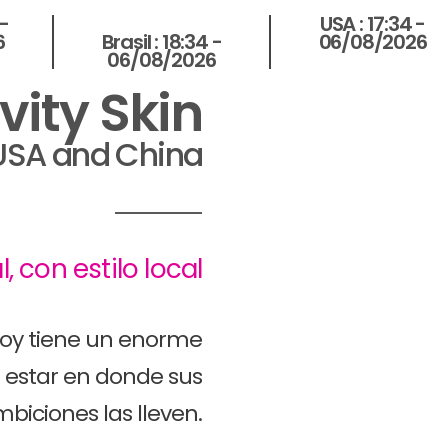
 -
USA :
17:34 -
Brasil :
18:34 -
6
06/08/2026
06/08/2026
vity Skin
 USA and China
, con estilo local
oy tiene un enorme
 estar en donde sus
biciones las lleven.